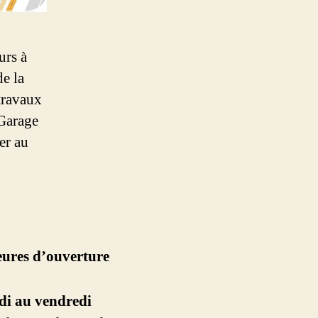
urs à
e la
 travaux
 Garage
er au
ures d’ouverture
di au vendredi