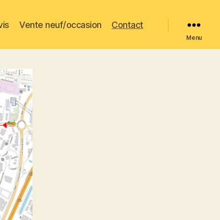
vis
Vente neuf/occasion
Contact
Menu