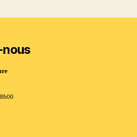
-nous
ure
18h00