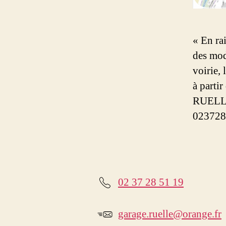
« En ra
des mod
voirie,
à parti
RUELLE 
0237285
02 37 28 51 19
garage.ruelle@orange.fr