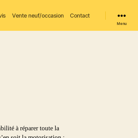
vis
Vente neuf/occasion
Contact
Menu
lité à réparer toute la
u’en soit la motorisation :