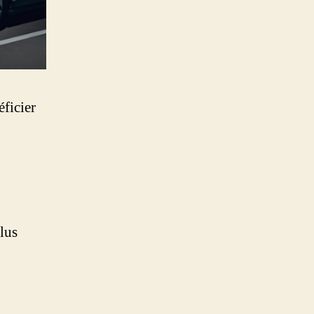
ficier
clus