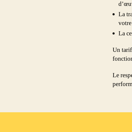
d’œu
La tr
votre
La ce
Un tarif
fonctio
Le resp
perform