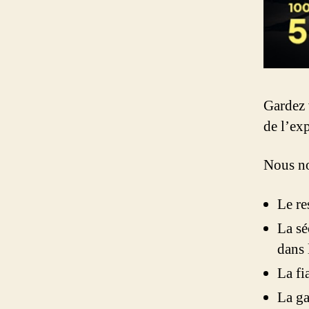
Gardez 
de l’ex
Nous no
Le re
La sé
dans 
La fi
La ga