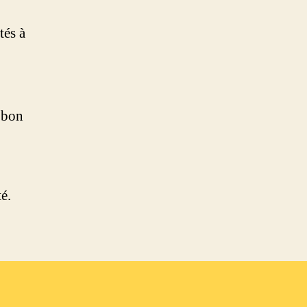
tés à
e bon
é.