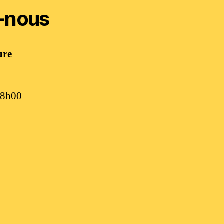
-nous
ure
18h00