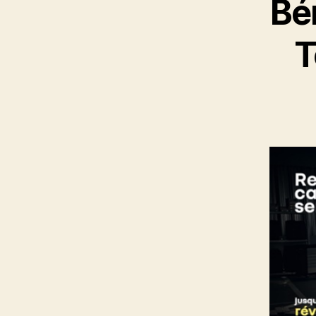
Bén
T