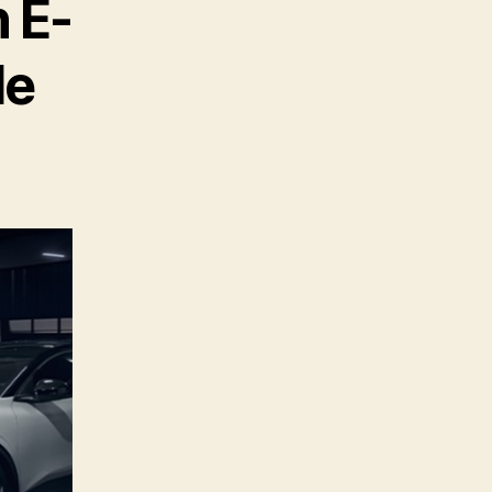
n E-
de